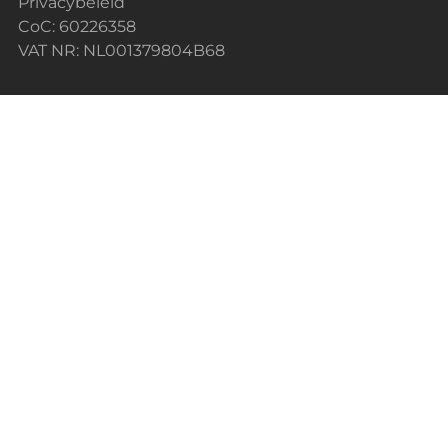
Privacybeleid
CoC: 60226358
VAT NR: NL001379804B68