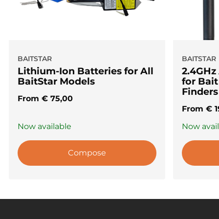
BAITSTAR
BAITSTAR
Lithium-Ion Batteries for All
2.4GHz
BaitStar Models
for Bai
Finders
From
€
75,00
From
€
1
Now available
Now avai
Compose