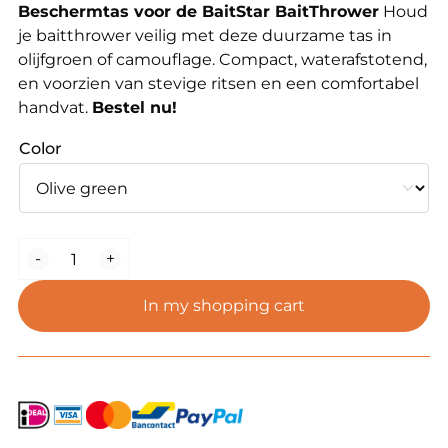
Beschermtas voor de BaitStar BaitThrower
Houd
je baitthrower veilig met deze duurzame tas in
olijfgroen of camouflage. Compact, waterafstotend,
en voorzien van stevige ritsen en een comfortabel
handvat.
Bestel nu!
Color
BaitThrower
-
+
Protective
Bag
In my shopping cart
quantity