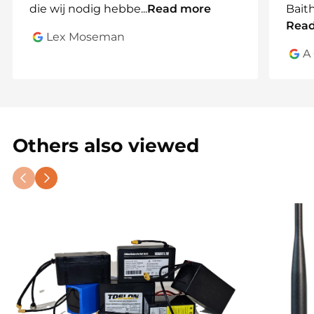
die wij nodig hebbe
...
Read more
Bait
Rea
Lex Moseman
A
Others also viewed