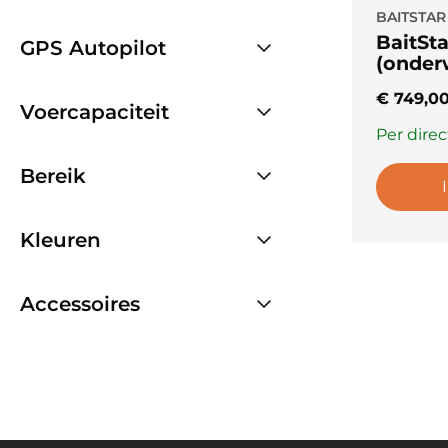
BAITSTAR
BaitSt
GPS Autopilot
(onder
€
749,0
Voercapaciteit
Per direc
Bereik
Kleuren
Accessoires