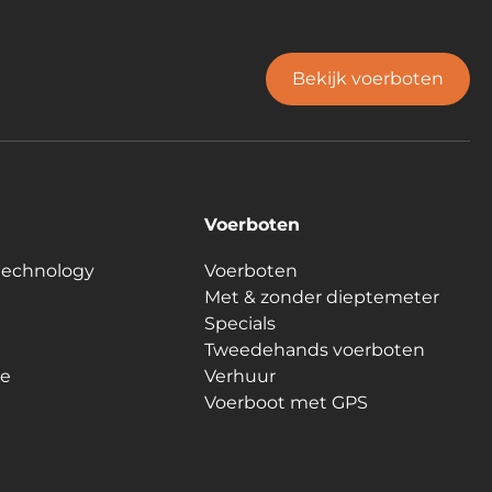
Bekijk voerboten
Voerboten
technology
Voerboten
Met & zonder dieptemeter
Specials
Tweedehands voerboten
le
Verhuur
Voerboot met GPS