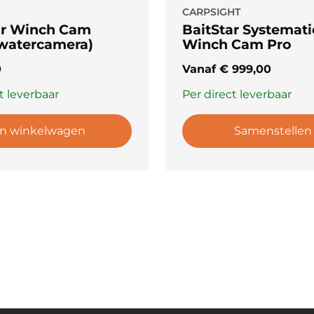
CARPSIGHT
ar Winch Cam
BaitStar Systemati
watercamera)
Winch Cam Pro
0
Vanaf
€
999,00
t leverbaar
Per direct leverbaar
In winkelwagen
Samenstellen