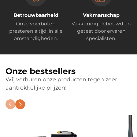
Betrouwbaarheid
Vakmanschap
Onze voerboten
Vakkundig gebouwd en
presteren altijd, in alle
getest door ervaren
omstandigheden.
specialisten.
Onze bestsellers
Wij verhuren onze producten tegen zeer
aantrekkelijke prijzen!