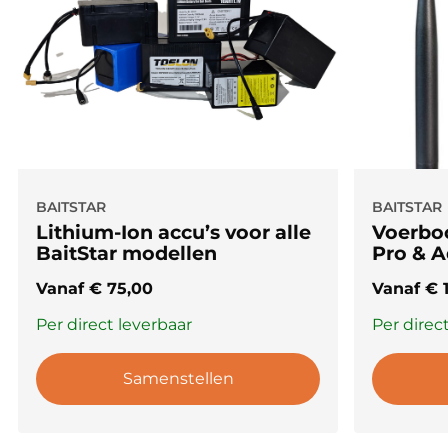
BAITSTAR
BAITSTAR
Lithium-Ion accu’s voor alle
Voerboo
BaitStar modellen
Pro & 
Vanaf
€
75,00
Vanaf
€
1
Per direct leverbaar
Per direc
Samenstellen