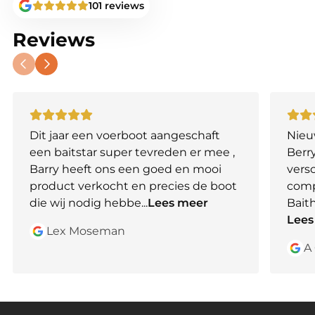
101 reviews
Reviews
Dit jaar een voerboot aangeschaft
Nieu
een baitstar super tevreden er mee ,
Berry
Barry heeft ons een goed en mooi
vers
product verkocht en precies de boot
comp
die wij nodig hebbe
...
Lees meer
Bait
Lees
Lex Moseman
A