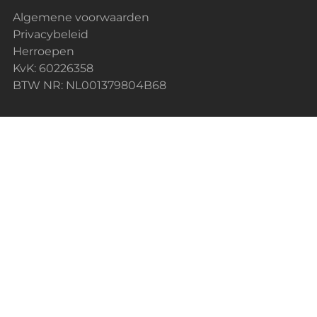
Algemene voorwaarden
Privacybeleid
Herroepen
KvK: 60226358
BTW NR: NL001379804B68