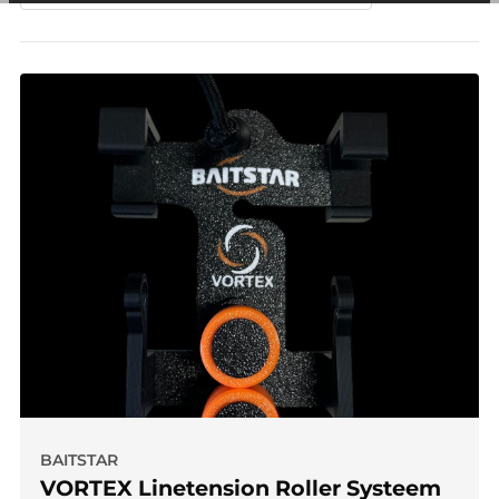
andere wordt voorkomen dat dezelfde advertentie
voortdurend verschijnt.
BAITSTAR
VORTEX Linetension Roller Systeem