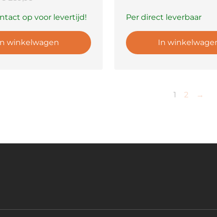
tact op voor levertijd!
Per direct leverbaar
In winkelwagen
In winkelwage
1
2
→