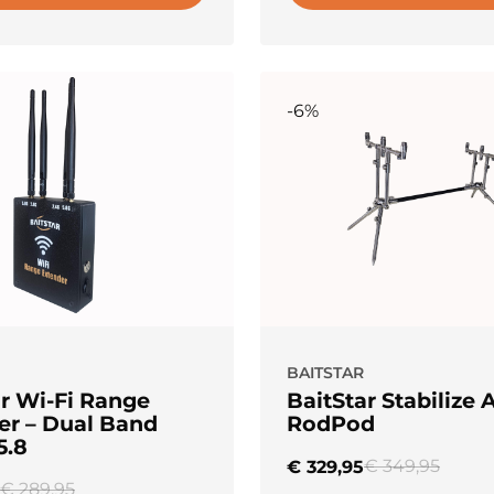
-6%
BAITSTAR
ar Wi-Fi Range
BaitStar Stabilize 
er – Dual Band
RodPod
5.8
€
349,95
€
329,95
€
289,95