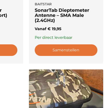
BAITSTAR
r
SonarTab Dieptemeter
ort)
Antenne – SMA Male
(2.4GHz)
Vanaf
€
19,95
Per direct leverbaar
Samenstellen