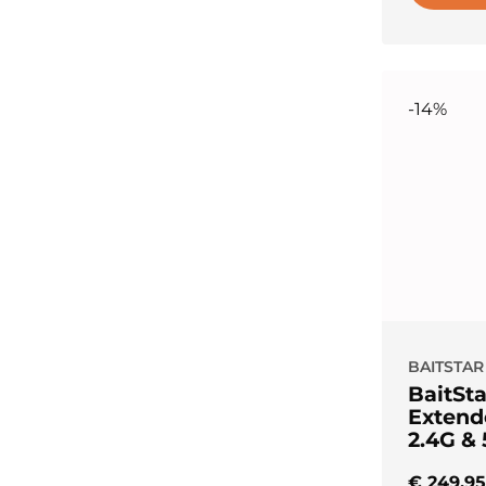
-14%
BAITSTAR
BaitSt
Extend
2.4G & 
€
249,95