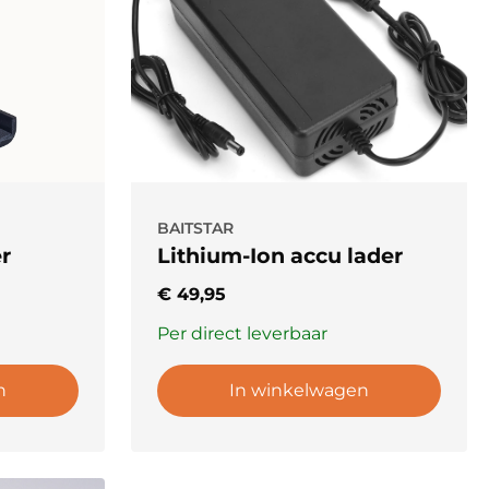
BAITSTAR
er
Lithium-Ion accu lader
€
49,95
Per direct leverbaar
n
In winkelwagen