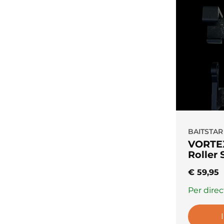
BAITSTAR
VORTEX
Roller
€
59,95
Per direc