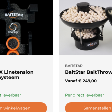
BAITSTAR
 Linetension
BaitStar BaitThro
 Systeem
Vanaf
€
249,00
t leverbaar
Per direct leverbaar
In winkelwagen
Samenstellen