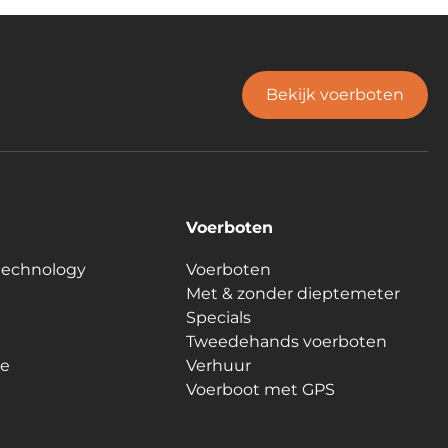
Bekijk voerboten
Voerboten
technology
Voerboten
Met & zonder dieptemeter
Specials
Tweedehands voerboten
le
Verhuur
Voerboot met GPS