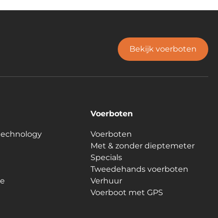
Bekijk voerboten
Voerboten
technology
Voerboten
Met & zonder dieptemeter
Specials
Tweedehands voerboten
le
Verhuur
Voerboot met GPS