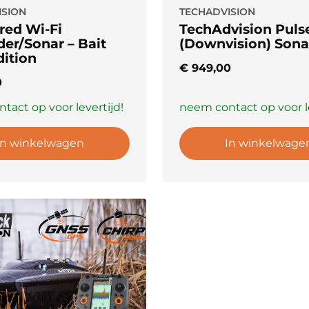
ISION
TECHADVISION
red Wi-Fi
TechAdvision Puls
der/Sonar – Bait
(Downvision) Sona
dition
€
949,00
0
tact op voor levertijd!
neem contact op voor le
In winkelwagen
In winkelwage