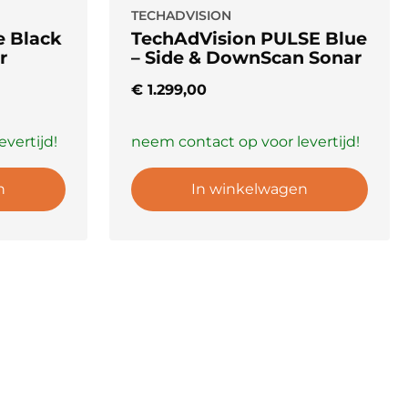
TECHADVISION
e Black
TechAdVision PULSE Blue
r
– Side & DownScan Sonar
€
1.299,00
vertijd!
neem contact op voor levertijd!
n
In winkelwagen