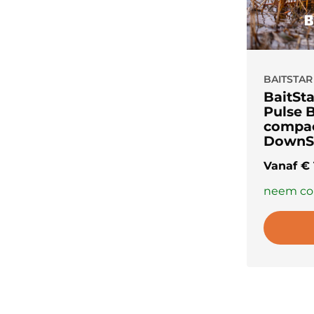
BAITSTAR
BaitSt
Pulse B
compac
DownS
Vanaf
€
neem con