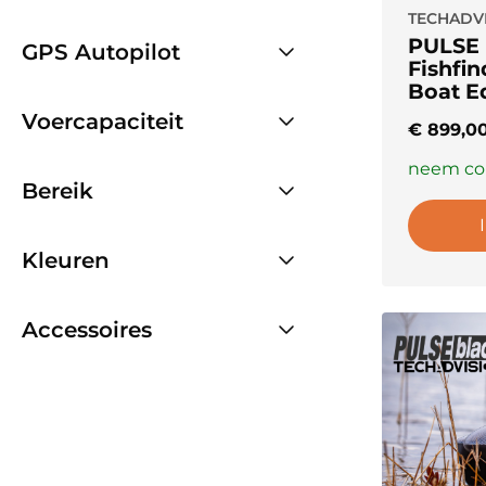
TECHADV
PULSE 
GPS Autopilot
Fishfin
Boat E
Voercapaciteit
€
899,0
neem con
Bereik
Kleuren
Accessoires