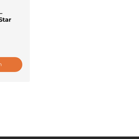
–
Star
n