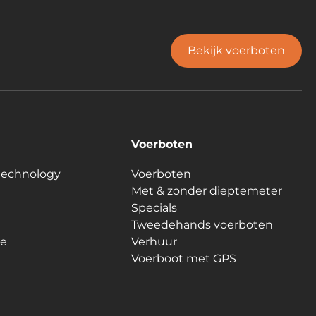
Bekijk voerboten
Voerboten
technology
Voerboten
Met & zonder dieptemeter
Specials
Tweedehands voerboten
le
Verhuur
Voerboot met GPS