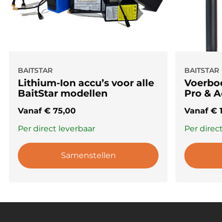
🔥
Bestel vandaag nog jouw SonarTab en ervaar
ongeëvenaarde inzichten in de
onderwaterwereld – perfect voor de serieuze
karpervisser!
🔥
BAITSTAR
BAITSTAR
Lithium-Ion accu’s voor alle
Voerboo
BaitStar modellen
Pro & 
Vanaf
€
75,00
Vanaf
€
1
Per direct leverbaar
Per direc
Samenstellen