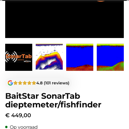
andere wordt voorkomen dat dezelfde advertentie
voortdurend verschijnt.
4.8 (101 reviews)
BaitStar SonarTab
dieptemeter/fishfinder
€
449,00
Op voorraad