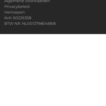
Algemene voorwaarden
Privacybeleid
Herroepen
KvK: 60226358
BTW NR: NL001379804B68