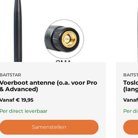
BAITSTAR
BAITS
Voerboot antenne (o.a. voor Pro
Tosl
& Advanced)
(lang
Vanaf
€
19,95
Vana
Per direct leverbaar
Per di
Samenstellen