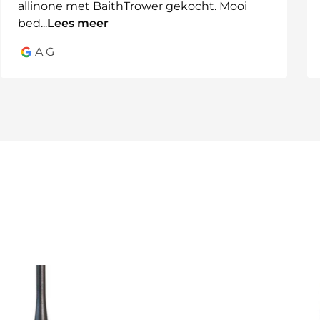
allinone met BaithTrower gekocht. Mooi
bed
...
Lees meer
A G