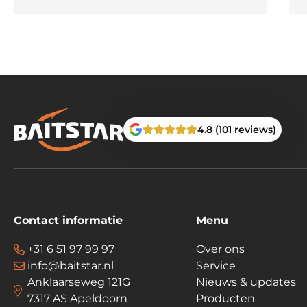
4.8 (101 reviews)
Contact informatie
Menu
+31 6 51 97 99 97
Over ons
info@baitstar.nl
Service
Anklaarseweg 121G
Nieuws & updates
7317 AS Apeldoorn
Producten