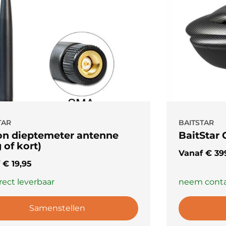
TAR
BAITSTAR
on dieptemeter antenne
BaitStar
 of kort)
Vanaf
€
39
f
€
19,95
rect leverbaar
neem contac
Samenstellen