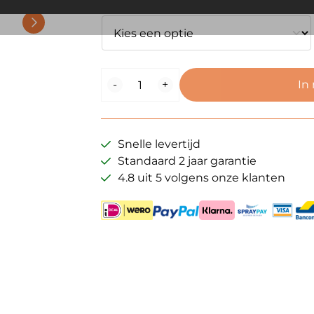
Type
Voerboot
-
+
In
Antenne
–
SMA
Female
Snelle levertijd
(2.4GHz)
Standaard 2 jaar garantie
(o.a.
4.8 uit 5 volgens onze klanten
Xpert)
aantal