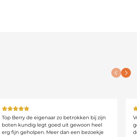
nsluiting met je huidige antenne of neem contact met
Top Berry de eigenaar zo betrokken bij zijn
V
boten kundig legt goed uit gewoon heel
g
erg fijn geholpen. Meer dan een bezoekje
d