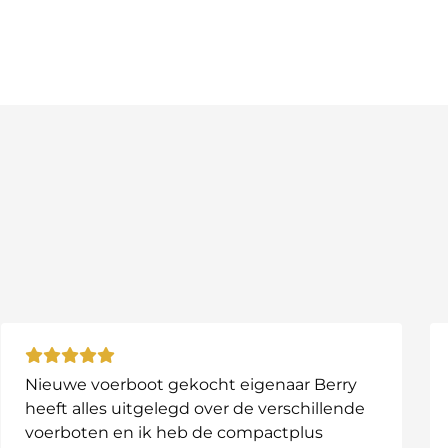
antenne op jouw systeem gemonteerd zit. Vergelijk de aa
ngen niet worden geruild.
Nieuwe voerboot gekocht eigenaar Berry
heeft alles uitgelegd over de verschillende
voerboten en ik heb de compactplus