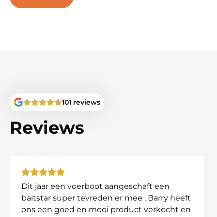
• Eenvoudig te vervangen en te monteren
Belangrijk
Controleer vóór bestelling altijd zorgvuldig welke 
ons op voor advies.
Antennes kunnen vanwege de verschillende aansluiti
Specificaties
101 reviews
• Aansluiting: SMA female
• Frequentie: 2.4GHz
Reviews
• Lengte: circa 10 cm of 18 cm
• Kleur: zwart
Dit jaar een voerboot aangeschaft een
baitstar super tevreden er mee , Barry heeft
ons een goed en mooi product verkocht en