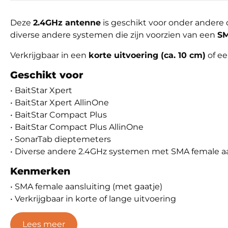
Deze
2.4GHz antenne
is geschikt voor onder andere
diverse andere systemen die zijn voorzien van een
SM
Verkrijgbaar in een
korte uitvoering (ca. 10 cm)
of e
Geschikt voor
• BaitStar Xpert
• BaitStar Xpert AllinOne
• BaitStar Compact Plus
• BaitStar Compact Plus AllinOne
• SonarTab dieptemeters
• Diverse andere 2.4GHz systemen met SMA female aa
Kenmerken
• SMA female aansluiting (met gaatje)
• Verkrijgbaar in korte of lange uitvoering
• Frequentie: 2.4GHz
• Geschikt voor voerboten en dieptemeters
Lees meer