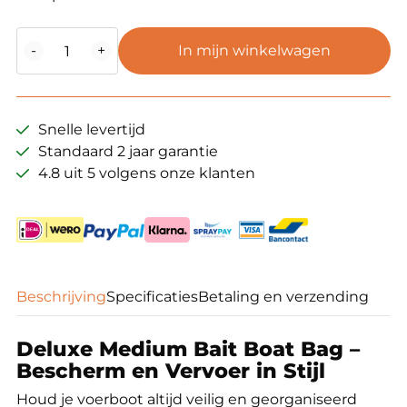
deluxe
-
+
In mijn winkelwagen
Medium
baitboat
bag
aantal
Snelle levertijd
Standaard 2 jaar garantie
4.8 uit 5 volgens onze klanten
Beschrijving
Specificaties
Betaling en verzending
Deluxe Medium Bait Boat Bag –
Bescherm en Vervoer in Stijl
Houd je voerboot altijd veilig en georganiseerd