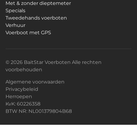
Met & zonder dieptemeter
Specials
Tweedehands voerboten
Verhuur
Voerboot met GPS
© 2026 BaitStar Voerboten Alle rechten
voorbehouden
Algemene voorwaarden
Privacybeleid
Herroepen
KvK: 60226358
BTW NR: NL001379804B68