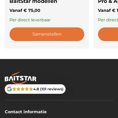
BaitStar modellen
Pro & 
Vanaf
€
75,00
Vanaf
€
1
Per direct leverbaar
Per direc
Samenstellen
4.8 (101 reviews)
Contact informatie