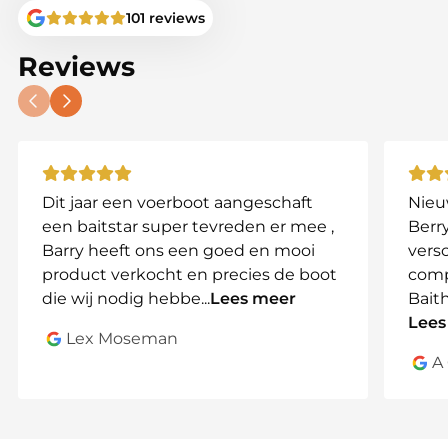
waterkant.
101 reviews
Compatibele Modellen:
Reviews
BaitStar Compact
BaitStar Xpert
Trend Micro
Baitcruiser Mini
Skarp
Dit jaar een voerboot aangeschaft
Nieu
Nanotec Pro
een baitstar super tevreden er mee ,
Berry
Berns Baitboat
Barry heeft ons een goed en mooi
vers
Anatec PAC
product verkocht en precies de boot
comp
CarpLounge RT2, RT3
die wij nodig hebbe
...
Lees meer
Bait
En vergelijkbare modellen
Lees
Lex Moseman
Waarom Kies Je Voor Deze Tas?
A
Met deze tas vervoer je je voerboot en accessoires
veilig en georganiseerd. Het duurzame ontwerp en
de slimme opbergruimte maken het een
onmisbare accessoire voor elke visser.