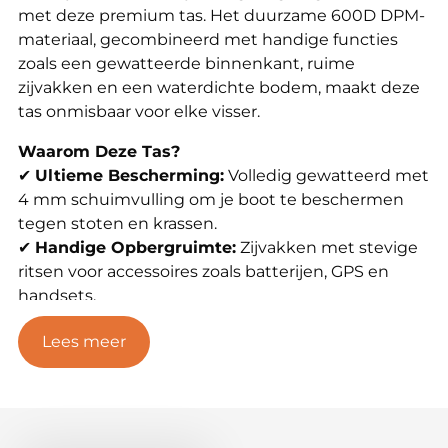
met deze premium tas. Het duurzame 600D DPM-
materiaal, gecombineerd met handige functies
zoals een gewatteerde binnenkant, ruime
zijvakken en een waterdichte bodem, maakt deze
tas onmisbaar voor elke visser.
Waarom Deze Tas?
✔
Ultieme Bescherming:
Volledig gewatteerd met
4 mm schuimvulling om je boot te beschermen
tegen stoten en krassen.
✔
Handige Opbergruimte:
Zijvakken met stevige
ritsen voor accessoires zoals batterijen, GPS en
handsets.
✔
Duurzaam Ontwerp:
Slijtvast, waterdicht en
Lees meer
voorzien van een comfortabele draagconstructie.
✔
Compatibiliteit:
Geschikt voor diverse
voerbootmodellen.
✔
Inclusief Extra’s:
Wordt geleverd met een
baitboat mat voor extra bescherming langs de