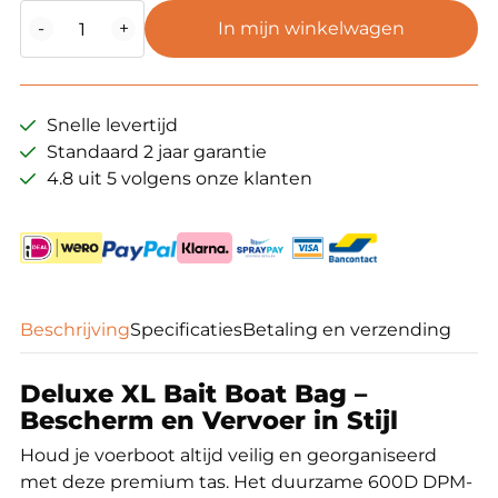
deluxe
-
+
In mijn winkelwagen
XL
baitboat
bag
aantal
Snelle levertijd
Standaard 2 jaar garantie
4.8 uit 5 volgens onze klanten
Beschrijving
Specificaties
Betaling en verzending
Deluxe XL Bait Boat Bag –
Bescherm en Vervoer in Stijl
Houd je voerboot altijd veilig en georganiseerd
met deze premium tas. Het duurzame 600D DPM-