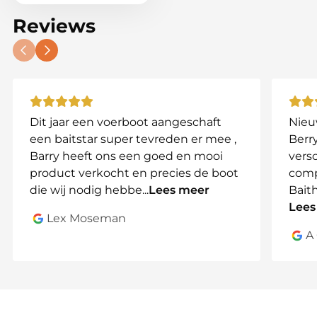
Compatibele Modellen:
Reviews
BaitStar Pro
BaitStar Advanced
Toslon X-Boat
Navigator
En vergelijkbare modellen
Dit jaar een voerboot aangeschaft
Nieu
een baitstar super tevreden er mee ,
Berry
Waarom Kies Je Voor Deze Tas?
Barry heeft ons een goed en mooi
vers
Met deze tas vervoer je je voerboot en accessoires
product verkocht en precies de boot
comp
veilig en georganiseerd. Het duurzame ontwerp en
die wij nodig hebbe
...
Lees meer
Bait
de slimme opbergruimte maken het een
Lees
onmisbare accessoire voor elke visser.
Lex Moseman
A
Bestel vandaag nog jouw Deluxe XL Bait Boat
Bag en zorg ervoor dat je voerboot altijd
beschermd en klaar voor gebruik is!