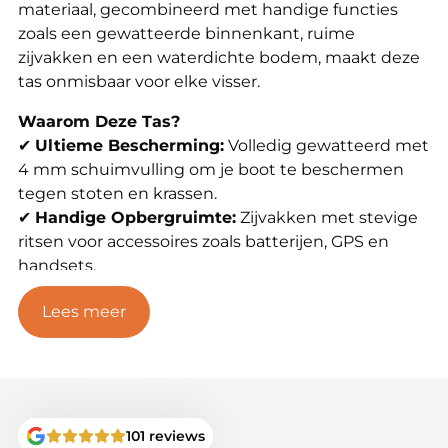
materiaal, gecombineerd met handige functies
zoals een gewatteerde binnenkant, ruime
zijvakken en een waterdichte bodem, maakt deze
tas onmisbaar voor elke visser.
Waarom Deze Tas?
✔
Ultieme Bescherming:
Volledig gewatteerd met
4 mm schuimvulling om je boot te beschermen
tegen stoten en krassen.
✔
Handige Opbergruimte:
Zijvakken met stevige
ritsen voor accessoires zoals batterijen, GPS en
handsets.
✔
Duurzaam Ontwerp:
Slijtvast, waterdicht en
Lees meer
voorzien van een comfortabele draagconstructie.
✔
Compatibiliteit:
Geschikt voor diverse
voerbootmodellen.
✔
Inclusief Extra’s:
Wordt geleverd met een
baitboat mat voor extra bescherming langs de
waterkant.
101 reviews