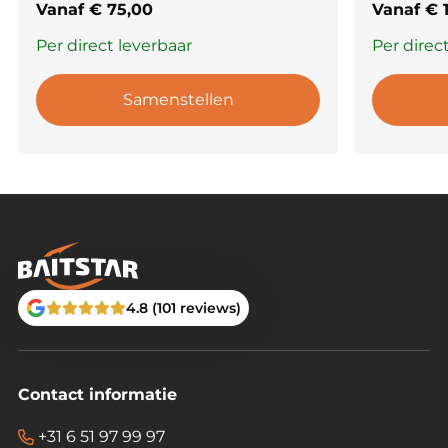
Vanaf
€
75,00
Vanaf
€
1
Per direct leverbaar
Per direc
Samenstellen
4.8 (101 reviews)
Contact informatie
+31 6 51 97 99 97