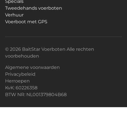
Specials
Tweedehands voerboten
Verhuur
Voerboot met GPS
© 2026 BaitStar Voerboten Alle rechten
voorbehouden
Algemene voorwaarden
Privacybeleid
Herroepen
KvK: 60226358
BTW NR: NL001379804B68