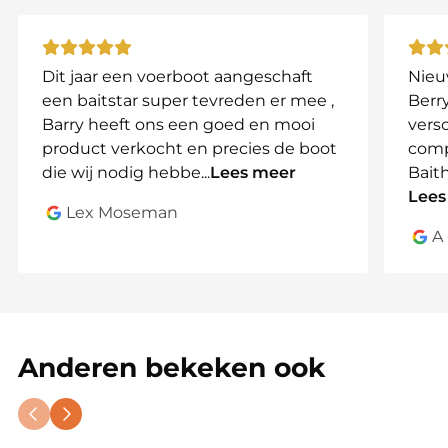
van grote aandrijfaccu’s tot voerbootaccu’s.
Let Op:
Dit jaar een voerboot aangeschaft
Nieu
Alleen gebruiken voor het opladen van USB-
een baitstar super tevreden er mee ,
Berry
apparaten (5V, max 3A).
Barry heeft ons een goed en mooi
vers
Koppel de adapter los als je de accu voor
product verkocht en precies de boot
comp
langere tijd niet gebruikt om leegte of schade
die wij nodig hebbe
...
Lees meer
Bait
te voorkomen.
Lees
Lex Moseman
Belangrijkste Kenmerken:
A
USB-poorten:
2x USB-uitgang voor gelijktijdig
opladen.
Spatwaterdicht:
Bestand tegen lichte regen en
buitenomstandigheden.
Anderen bekeken ook
Veiligheid:
Uitschakeling bij kortsluiting,
overspanning, oververhitting en hoge
ontlaadstroom.
Universele Compatibiliteit:
Werkt met alle 12V