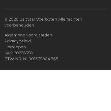
© 2026 BaitStar Voerboten Alle rechten
voorbehouden
Algemene voorwaarden
Privacybeleid
Herroepen
KvK: 60226358
BTW NR: NL001379804B68