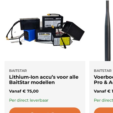
lood- en lithiumaccu’s.
Maak je vissessies nóg handiger en blijf altijd
opgeladen!
Bestel jouw USB Duo Adapter Kabel
vandaag nog en haal het maximale uit je 12V
accu.
BAITSTAR
BAITSTAR
Lithium-Ion accu’s voor alle
Voerboo
BaitStar modellen
Pro & 
Vanaf
€
75,00
Vanaf
€
1
Per direct leverbaar
Per direc