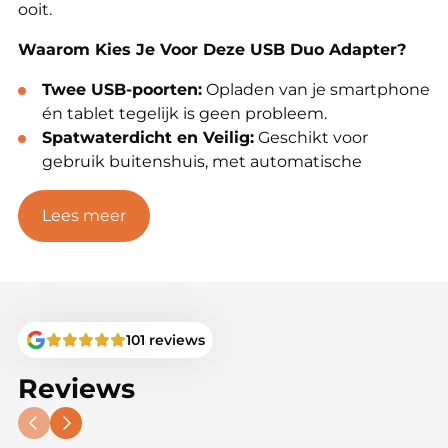
ooit.
Waarom Kies Je Voor Deze USB Duo Adapter?
Twee USB-poorten:
Opladen van je smartphone
én tablet tegelijk is geen probleem.
Spatwaterdicht en Veilig:
Geschikt voor
gebruik buitenshuis, met automatische
uitschakeling bij kortsluiting, oververhitting,
overspanning of te hoge ontlaadstroom.
Lees meer
Eenvoudige Aansluiting:
Bevestig de kabel
eenvoudig aan je accu met de meegeleverde
M8-ogen. Andere connectoren? Geen probleem,
neem contact met ons op!
101 reviews
Perfect Voor:
Reviews
Het opladen van je GSM, tablet en andere USB-
apparaten tijdens het vissen.
Gebruik met ALLE 12V lood- en lithiumaccu’s,