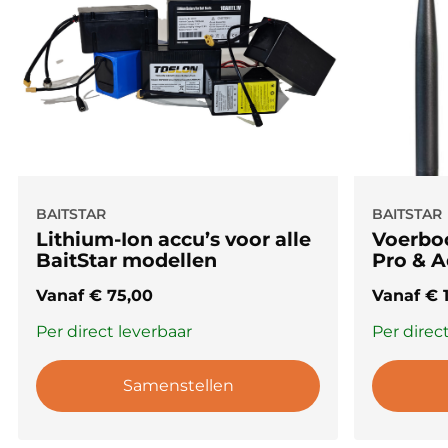
maximale controle, veiligheid en gebruiksgem
🔥
Bestel vandaag nog en ervaar het gemak van
automatische en betrouwbare navigatie met je
BaitStar Xpert of Compact!
🔥
BAITSTAR
BAITSTAR
Lithium-Ion accu’s voor alle
Voerboo
BaitStar modellen
Pro & 
Vanaf
€
75,00
Vanaf
€
1
Per direct leverbaar
Per direc
Samenstellen