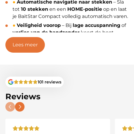
●
Automatische navigatie naar stekken
– Sla
tot
10 stekken
en een
HOME-positie
op en laat
je BaitStar Compact volledig automatisch varen.
●
Veiligheid voorop
– Bij
lage accuspanning
of
verlies van de handzender
keert de boot
automatisch terug naar HOME.
Lees meer
●
Inclusief digitale handzender
– Geleverd met
een moderne digitale handzender en
geüpgraded besturingssysteem voor een
soepele, nauwkeurige bediening.
●
Realtime afstandsweergave
– De
101 reviews
handzender toont continu de
afstand van
HOME naar de geselecteerde stek
, zodat je
Reviews
altijd precies weet waar je voerboot zich
bevindt.
●
Storingsvrije verbinding
– Werkt op een
betrouwbare
433 MHz frequentie
, zonder
interferentie met GPS- of fishfinder-apparatuur.