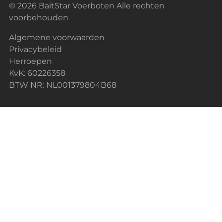
© 2026 BaitStar Voerboten Alle rechten
voorbehouden
Algemene voorwaarden
Privacybeleid
Herroepen
KvK: 60226358
BTW NR: NL001379804B68