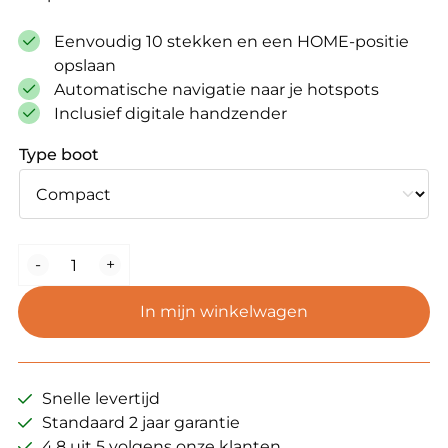
Eenvoudig 10 stekken en een HOME-positie
opslaan
Automatische navigatie naar je hotspots
Inclusief digitale handzender
Type boot
GPS/Autopilot
-
+
upgrade
(Xpert
In mijn winkelwagen
&
Compact)
aantal
Snelle levertijd
Standaard 2 jaar garantie
4.8 uit 5 volgens onze klanten