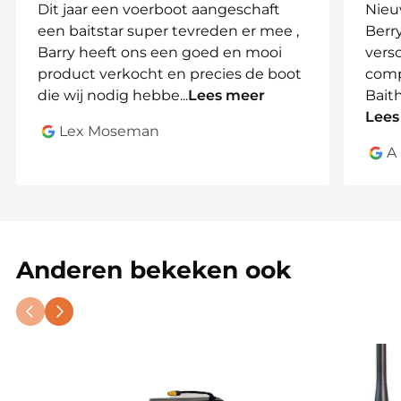
Dit jaar een voerboot aangeschaft
Nieu
Hoe werkt de upgrade?
een baitstar super tevreden er mee ,
Berry
Barry heeft ons een goed en mooi
vers
Deze upgrade vervangt de bestaande
product verkocht en precies de boot
comp
besturingsprint van je BaitStar Xpert of Compact
die wij nodig hebbe
...
Lees meer
Bait
en wordt compleet geleverd met een digitale
Lees
handzender. Na installatie kun je:
Lex Moseman
A
●
Eenvoudig stekken en een HOME-positie
opslaan
●
De boot automatisch naar een geselecteerde
stek laten varen
●
Realtime de afstand tot HOME en de stek
Anderen bekeken ook
aflezen op de handzender
Waarom kiezen voor deze
GPS/Autopilot upgrade?
Deze GPS/Autopilot upgrade is speciaal ontwikkeld
voor de
BaitStar Xpert & Compact
en biedt