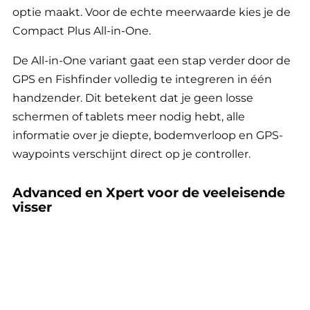
optie maakt. Voor de echte meerwaarde kies je de
Compact Plus All-in-One.
De All-in-One variant gaat een stap verder door de
GPS en Fishfinder volledig te integreren in één
handzender. Dit betekent dat je geen losse
schermen of tablets meer nodig hebt, alle
informatie over je diepte, bodemverloop en GPS-
waypoints verschijnt direct op je controller.
Advanced en Xpert voor de veeleisende
visser
Wanneer je regelmatig op grotere kanalen of
Franse meren vist, komen de Baitstar Advanced en
de
Baitstar Xpert
in beeld. Deze modellen zijn
groter en stabieler, wat fijn is wanneer de wind
opsteekt. De Advanced All-in-One (vanaf €