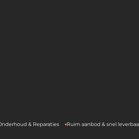
d & Reparaties
Ruim aanbod & snel leverbaar
Verh