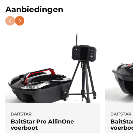
Aanbiedingen
BAITSTAR
BAITSTAR
BaitStar Pro AllinOne
BaitSta
voerboot
voerbo