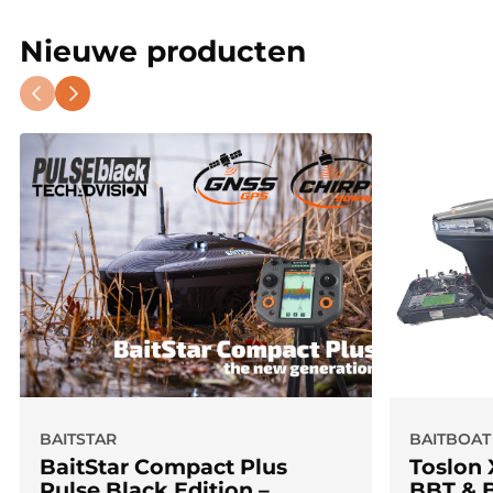
Nieuwe producten
BAITSTAR
BAITBOAT
BaitStar Compact Plus
Toslon 
Pulse Black Edition –
BBT & B