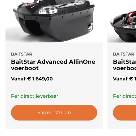
BAITSTAR
BAITSTAR
BaitStar Advanced AllinOne
BaitSta
voerboot
voerbo
Vanaf
€
1.649,00
Vanaf
€
1
Per direct leverbaar
Per direc
Samenstellen