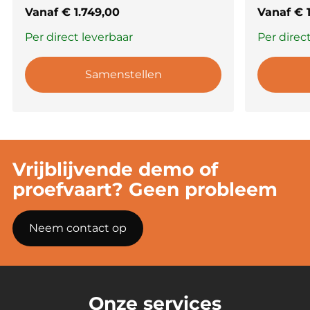
Vanaf
€
1.749,00
Vanaf
€
1
Per direct leverbaar
Per direc
Samenstellen
Vrijblijvende demo of
proefvaart? Geen probleem
Neem contact op
Onze services