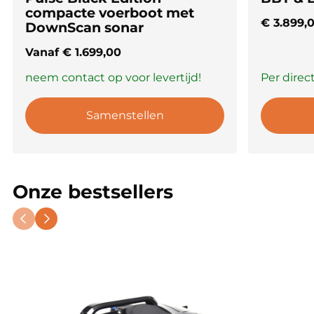
compacte voerboot met
€
3.899,
DownScan sonar
Vanaf
€
1.699,00
neem contact op voor levertijd!
Per direc
Samenstellen
Onze bestsellers