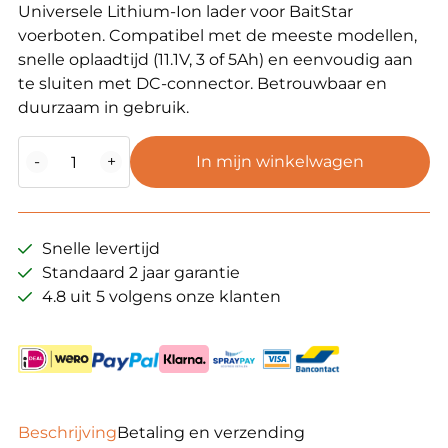
Universele Lithium-Ion lader voor BaitStar
voerboten. Compatibel met de meeste modellen,
snelle oplaadtijd (11.1V, 3 of 5Ah) en eenvoudig aan
te sluiten met DC-connector. Betrouwbaar en
duurzaam in gebruik.
Lithium-
-
+
In mijn winkelwagen
Ion
accu
lader
aantal
Snelle levertijd
Standaard 2 jaar garantie
4.8 uit 5 volgens onze klanten
Beschrijving
Betaling en verzending