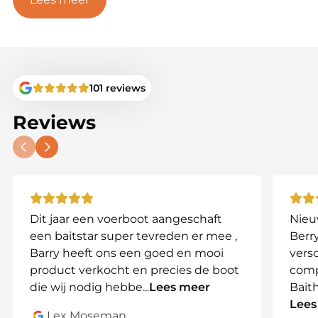
X-boat
En nog meer! Neem contact met ons op als
jouw model niet in de lijst staat.
Kenmerken:
101 reviews
Compatibiliteit:
Geschikt voor een breed scala
aan BaitStar modellen.
Reviews
Connector:
Wordt geleverd met een DC-
connector (zie foto) voor eenvoudige
aansluiting.
Spanning:
11.1V met een laadstroom van 3 of 5Ah
voor snelle en efficiënte oplaadtijden.
Betrouwbaarheid:
Ontworpen voor langdurig
Dit jaar een voerboot aangeschaft
Nieu
en veilig gebruik.
een baitstar super tevreden er mee ,
Berry
Barry heeft ons een goed en mooi
vers
Specificaties:
product verkocht en precies de boot
comp
die wij nodig hebbe
...
Lees meer
Bait
Eigenschap
Details
Lees
Lex Moseman