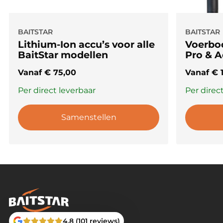
BAITSTAR
BAITSTAR
Lithium-Ion accu’s voor alle
Voerboo
BaitStar modellen
Pro & 
Vanaf
€
75,00
Vanaf
€
1
Per direct leverbaar
Per direc
Samenstellen
4.8 (101 reviews)