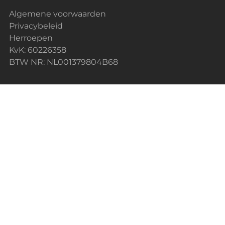
Algemene voorwaarden
Privacybeleid
Herroepen
KvK: 60226358
BTW NR: NL001379804B68