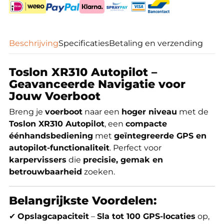
Beschrijving
Specificaties
Betaling en verzending
Toslon XR310 Autopilot –
Geavanceerde Navigatie voor
Jouw Voerboot
Breng je
voerboot
naar een
hoger niveau
met de
Toslon XR310 Autopilot
, een
compacte
éénhandsbediening
met
geïntegreerde GPS en
autopilot-functionaliteit
. Perfect voor
karpervissers
die
precisie, gemak en
betrouwbaarheid
zoeken.
Belangrijkste Voordelen:
✔
Opslagcapaciteit
–
Sla tot 100 GPS-locaties
op,