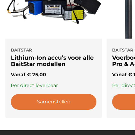
BAITSTAR
BAITSTAR
Lithium-Ion accu’s voor alle
Voerboo
BaitStar modellen
Pro & 
Vanaf
€
75,00
Vanaf
€
1
Per direct leverbaar
Per direc
Samenstellen