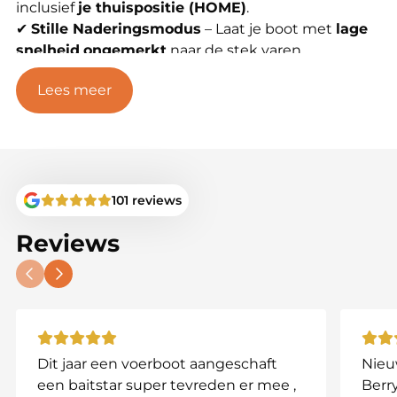
inclusief
je thuispositie (HOME)
.
✔
Stille Naderingsmodus
– Laat je boot met
lage
snelheid
ongemerkt
naar de stek varen.
✔
Gebruiksvriendelijk
–
Helder
Lees meer
kleurentouchscreen
en een
intuïtieve
joystickbediening
.
✔
Automatische Terugkeer
– Keert
automatisch
terug naar HOME
bij
signaalverlies of lage
accuspanning
.
✔
Storingsvrij
– Werkt op
2.4 GHz
, zonder
101 reviews
interferentie met andere apparaten.
Reviews
Waarom de Toslon XR310?
De
Toslon XR310
is de
perfecte autopilot-upgrade
voor voerboten en biedt
real-time GPS-tracking,
Dit jaar een voerboot aangeschaft
Nieu
een stille aankomstmodus en een betrouwbaar
een baitstar super tevreden er mee ,
Berry