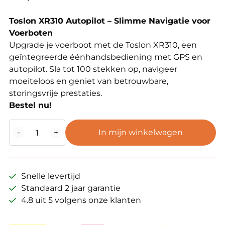
Toslon XR310 Autopilot – Slimme Navigatie voor
Voerboten
Upgrade je voerboot met de Toslon XR310, een
geïntegreerde éénhandsbediening met GPS en
autopilot. Sla tot 100 stekken op, navigeer
moeiteloos en geniet van betrouwbare,
storingsvrije prestaties.
Bestel nu!
Toslon
-
+
In mijn winkelwagen
XR-
310
Autopilot
GPS
Snelle levertijd
systeem
Standaard 2 jaar garantie
aantal
4.8 uit 5 volgens onze klanten