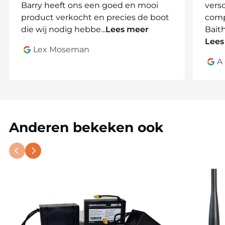
fail-safe systeem
. Ideaal voor
vissers die hun
Barry heeft ons een goed en mooi
vers
voerboot slimmer en efficiënter willen maken
.
product verkocht en precies de boot
comp
die wij nodig hebbe
...
Lees meer
Bait
🔥
Bestel vandaag nog en geniet van ultieme
Lees
controle over je voerboot!
🔥
Lex Moseman
A
Anderen bekeken ook