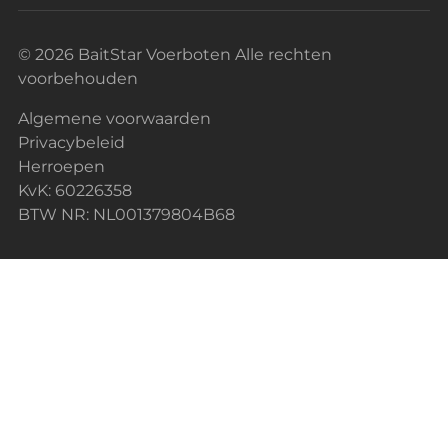
© 2026 BaitStar Voerboten Alle rechten
voorbehouden
Algemene voorwaarden
Privacybeleid
Herroepen
KvK: 60226358
BTW NR: NL001379804B68