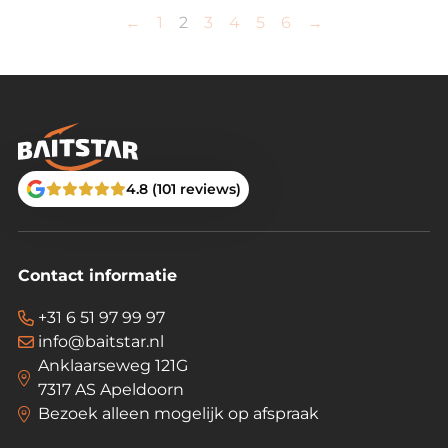
←
1
2
3
4
5
6
→
4.8 (101 reviews)
Contact informatie
+31 6 51 97 99 97
info@baitstar.nl
Anklaarseweg 121G
7317 AS Apeldoorn
Bezoek alleen mogelijk op afspraak