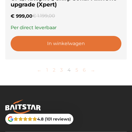
upgrade (Xpert)
€
1.199,00
€
999,00
Per direct leverbaar
In winkelwagen
←
1
2
3
4
5
6
→
4.8 (101 reviews)