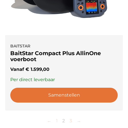
BAITSTAR
BaitStar Compact Plus AllinOne
voerboot
Vanaf
€
1.599,00
Per direct leverbaar
Samenstellen
←
1
2
3
→