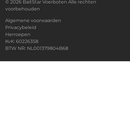
© 2026 BaitStar Voerboten Alle rechten
voorbehouden
Algemene voorwaarden
Privacybeleid
Herroepen
KvK: 60226358
BTW NR: NL001379804B68