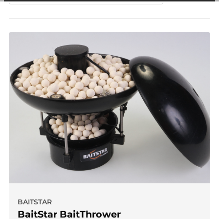
andere wordt voorkomen dat dezelfde advertentie
voortdurend verschijnt.
BAITSTAR
BaitStar BaitThrower