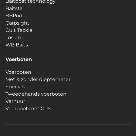
Baitboat technology
Baitstar
BBPod
Carpsight
Cult Tackle
Toslon
WB Baits
Voerboten
Voerboten
Met & zonder dieptemeter
Specials
Tweedehands voerboten
Verhuur
Voerboot met GPS