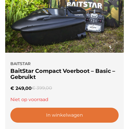
BAITSTAR
BaitStar Compact Voerboot – Basic –
Gebruikt
€
399,00
€
249,00
Niet op voorraad
In winkelwagen