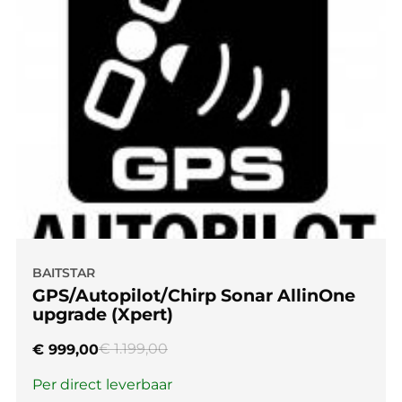
BAITSTAR
GPS/Autopilot/Chirp Sonar AllinOne
upgrade (Xpert)
€
1.199,00
€
999,00
Per direct leverbaar